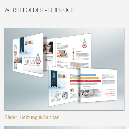
WERBE-FOLDER
WERBEFOLDER - ÜBERSICHT
WERBEFOLDER-ÜBERSICHT
IMAGEFOLDER SELL
INVESTOREN FOLDER
HEIZUNG-SANITÄR-FOLDER
FÖRDERTECHNIK FOLDER
GEMEINDE JOURNAL
AGRI-HUB-FOLDER
BEAUTY-SALON FOLDER
BÜHNENTECHNIK-FOLDER
BESCHLAGTECHNIK FOLDER
APOTHEKEN FOLDER
Bäder, Heizung & Sanitär
TECHNIQUE AGRICOLE - FOLDER