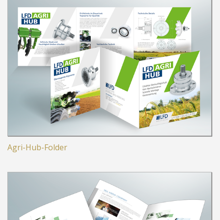
LAGERGEHÄUSE-FOLDER
LAGERGEHÄUSE-BROSCHÜRE
IMAGEFOLDER
IMAGEFOLDER ITALIEN
LIEFERPROGRAMM - FOLDER
LIEFERPROGRAMM - ITALIEN
VERBLISTERUNG ARZNEIMITTEL
MAGAZINE
KATALOGE
Agri-Hub-Folder
MESSEGESTALTUNG
RESPONSIVE WEBDESIGN
3D-DESIGN
FACHJOURNALISMUS