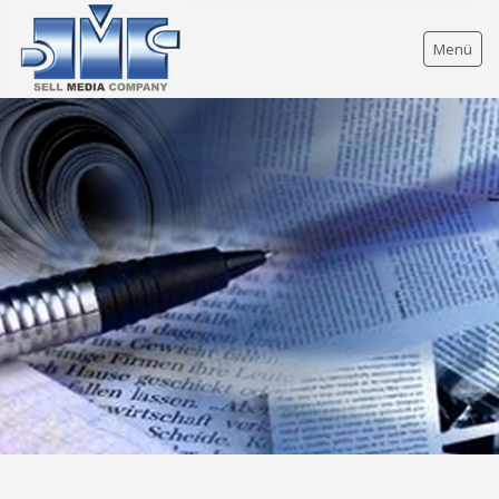
Menü
FULL SERVICE
UNTERNEHMEN
KONTAKT
IMPRESSUM
SITEMAP
DATENSCHUTZ