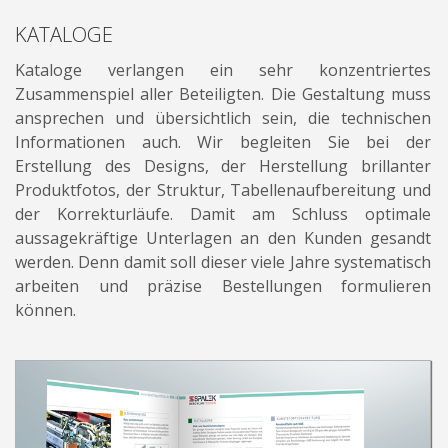
WERBE-FOLDER
KATALOGE
MAGAZINE
Kataloge verlangen ein sehr konzentriertes
Zusammenspiel aller Beteiligten. Die Gestaltung muss
KATALOGE
ansprechen und übersichtlich sein, die technischen
KATALOGE-ÜBERSICHT
Informationen auch. Wir begleiten Sie bei der
Erstellung des Designs, der Herstellung brillanter
SPANNDECKEN-KATALOG
Produktfotos, der Struktur, Tabellenaufbereitung und
LAGERGEHÄUSE-KATALOG
der Korrekturläufe. Damit am Schluss optimale
KUGELLAGER-KATALOG
aussagekräftige Unterlagen an den Kunden gesandt
werden. Denn damit soll dieser viele Jahre systematisch
BESCHLAGTECHNIK-KATALOG
arbeiten und präzise Bestellungen formulieren
GELENKLAGER-KATALOG
können.
GELENKLAGER-KATALOG-02
GEHÄUSELAGER-KATALOG
PRODUKT-KATALOG Italien
MESSEGESTALTUNG